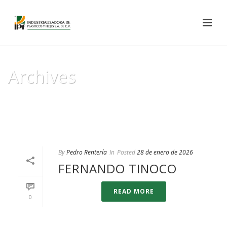
Archives
Author Archive for: "Pedro"
INICIO
/
By
Pedro Rentería
In
Posted
28 de enero de 2026
FERNANDO TINOCO
READ MORE
0